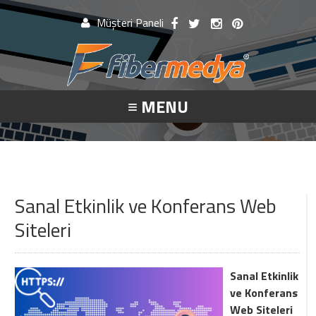
Müşteri Paneli
Müşteri Paneli
≡ MENU
Beni Hatırla
Şifremi Unuttum!
Giriş Yap
Sanal Etkinlik ve Konferans Web
Siteleri
Henüz Hesabınız Yok mu?
Hemen Hesap Oluştur!
Sanal Etkinlik
ve Konferans
Web Siteleri