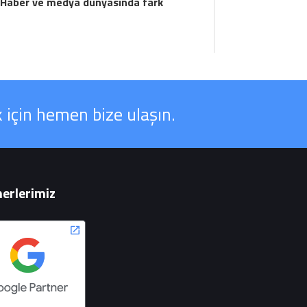
n. Haber ve medya dünyasında fark
 için hemen bize ulaşın.
erlerimiz