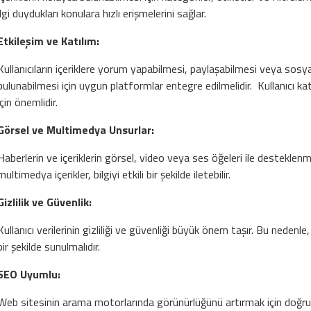
ilgi duydukları konulara hızlı erişmelerini sağlar.
Etkileşim ve Katılım:
Kullanıcıların içeriklere yorum yapabilmesi, paylaşabilmesi veya sos
bulunabilmesi için uygun platformlar entegre edilmelidir. Kullanıcı ka
için önemlidir.
Görsel ve Multimedya Unsurlar:
Haberlerin ve içeriklerin görsel, video veya ses öğeleri ile desteklenmesi,
multimedya içerikler, bilgiyi etkili bir şekilde iletebilir.
Gizlilik ve Güvenlik:
Kullanıcı verilerinin gizliliği ve güvenliği büyük önem taşır. Bu nedenle, 
bir şekilde sunulmalıdır.
SEO Uyumlu:
Web sitesinin arama motorlarında görünürlüğünü artırmak için doğru 