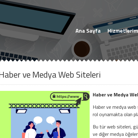
Müşteri Paneli
Ana Sayfa
Hizmetlerim
Haber ve Medya Web Siteleri
Beni Hatırla
Şifremi Unuttum!
Haber ve Medya Web
Giriş Yap
Haber ve medya web si
rol oynamakta olan pla
Henüz Hesabınız Yok mu?
Bu tür web siteleri, gü
Hemen Hesap Oluştur!
ve diğer medya öğeleri 