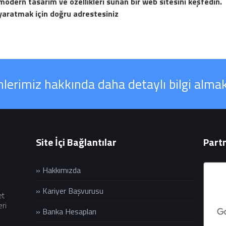
modern tasarım ve özellikleri sunan bir web sitesini keşfedi
yaratmak için doğru adrestesiniz
erimiz hakkında daha detaylı bilgi almak
Site İçi Bağlantılar
Partn
» Hakkımızda
» Kariyer Başvurusu
et
eri
» Banka Hesapları