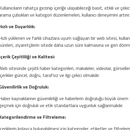
Kullanıcıların rahatça gezinip içeriğe ulaşabileceği basit, etkili ve çekic
arama çubukları ve kategori düzenlemeleri, kullanıcı deneyimini artırır
Hızlı ve Duyarlılık:
Hızlı yüklenen ve farklı cihazlara uyum sağlayan bir web sitesi, kullanı
süreleri, ziyaretçilerin sitede daha uzun süre kalmasına ve geri dönm
İçerik Çeşitliliği ve Kalitesi:
Web sitesinde çeşitli haber kategorileri, makaleler, videolar, görseller
İçerikler güncel, doğru, tarafsız ve ilgi çekici olmalıdır.
Güvenilirlik ve Doğruluk:
Haber kaynaklarının güvenilirliği ve haberlerin doğruluğu büyük önem taş
geçmek için doğruluk ve etik standartlara uygunluk sağlanmalıdır.
Kategorilendirme ve Filtreleme:
İçeriklerin kolayca bulunabilmesi için kategoriler, etiketler ve filtrelem